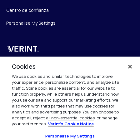
Centro de confianza
Personalise My Settings
Verint
Verint Systems UK Ltd.
Cookies
2nd Floor, The Forge,
We use cookies and similar technologies to improve
43 Church Street, Woking GU21 6HT
your experience, personalize content, and analyze site
United Kingdom
traffic. Some cookies are essential for our website to
function properly, while others help us understand how
info.es@verint.com
you use our site and support our marketing efforts. We
also work with third parties that may use cookies for
analytics and advertising purposes. You can choose to
+33 6 40 50 87 28
accept all, reject all non-essential cookies, or manage
your preferences.
Verint's Cookie Notice
Todos los derechos reservados. 2026
Personalise My Settings