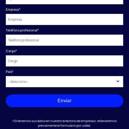
Empresa
*
Teléfono profesional
*
Cargo
*
País
*
Enviar
†Si tenemos sus datos en nuestro directorio de empresas, rellenaremos
previamente el formulario por usted.