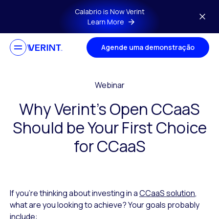
Skip to main content
Calabrio is Now Verint
Learn More
Agende uma demonstração
Webinar
Why Verint’s Open CCaaS
Should be Your First Choice
for CCaaS
If you’re thinking about investing in a
CCaaS solution
,
what are you looking to achieve? Your goals probably
include: