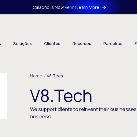
Calabrio is Now Verint
Learn More
s
Soluções
Clientes
Recursos
Parceiros
E
Home
/
V8.Tech
V8.Tech
We support clients to reinvent their businesses 
business.