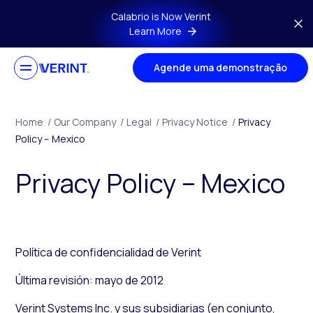
Skip to main content
Calabrio is Now Verint
Learn More
Agende uma demonstração
Home
/
Our Company
/
Legal
/
Privacy Notice
/
Privacy
Policy – Mexico
Privacy Policy – Mexico
Política de confidencialidad de Verint
Última revisión: mayo de 2012
Verint Systems Inc. y sus
subsidiarias
(en conjunto,