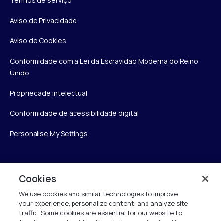
Termos de serviço
Aviso de Privacidade
Aviso de Cookies
Conformidade com a Lei da Escravidão Moderna do Reino
Unido
Propriedade intelectual
Conformidade de acessibilidade digital
Personalise My Settings
Verint
Cookies
We use cookies and similar technologies to improve
Verint Systems Inc.
your experience, personalize content, and analyze site
175 Broadhollow Rd, Ste 100
traffic. Some cookies are essential for our website to
Melville, NY 11747