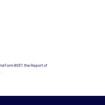
ind Form 8937, the Report of
.