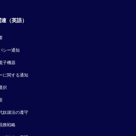
関連（英語）
要
バシー通知
電子機器
ーに関する通知
選択
産
代奴隷法の遵守
税務戦略