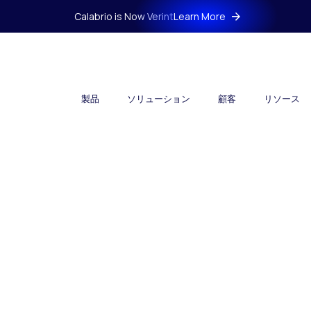
Calabrio is Now Verint
Learn More
製品
ソリューション
顧客
リソース