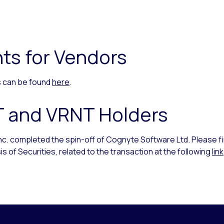
ts for Vendors
rs can be found
here
.
T and VRNT Holders
Inc. completed the spin-off of Cognyte Software Ltd. Please f
s of Securities, related to the transaction at the following
link