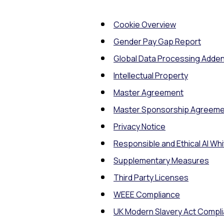
Cookie Overview
Gender Pay Gap Report
Global Data Processing Add
Intellectual Property
Master Agreement
Master Sponsorship Agreeme
Privacy Notice
Responsible and Ethical AI Wh
Supplementary Measures
Third Party Licenses
WEEE Compliance
UK Modern Slavery Act Compl