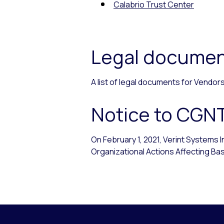
Calabrio Trust Center
Legal documen
A list of legal documents for Vendo
Notice to CGN
On February 1, 2021, Verint Systems 
Organizational Actions Affecting Basi