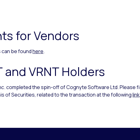
ts for Vendors
rs can be found
here
.
T and VRNT Holders
Inc. completed the spin-off of Cognyte Software Ltd. Please f
s of Securities, related to the transaction at the following
link