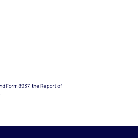
ind Form 8937, the Report of
.