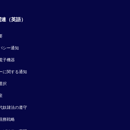
関連（英語）
要
バシー通知
電子機器
ーに関する通知
選択
産
代奴隷法の遵守
税務戦略