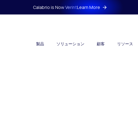
Calabrio is Now Verint
Learn More
製品
ソリューション
顧客
リソース