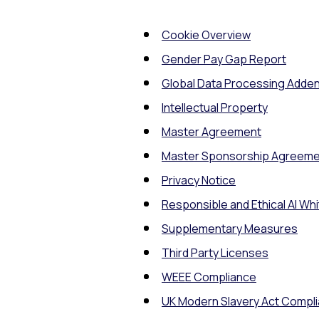
Cookie Overview
Gender Pay Gap Report
Global Data Processing Add
Intellectual Property
Master Agreement
Master Sponsorship Agreeme
Privacy Notice
Responsible and Ethical AI Wh
Supplementary Measures
Third Party Licenses
WEEE Compliance
UK Modern Slavery Act Compl