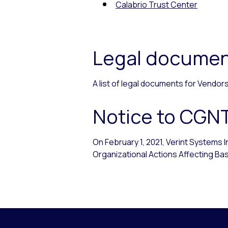
Calabrio Trust Center
Legal documen
A list of legal documents for Vendo
Notice to CGN
On February 1, 2021, Verint Systems 
Organizational Actions Affecting Basi