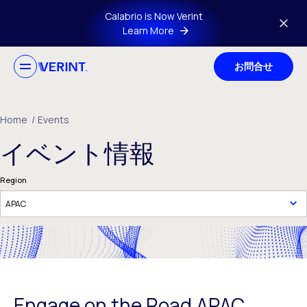
Skip to main content
Calabrio is Now Verint
Learn More
お問合せ
Home
/
Events
イベント情報
Region
Engage on the Road APAC