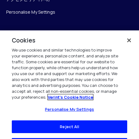
Personalise My Settings
Verint
Cookies
We use cookies and similar technologies to improve
ベリントシステムズジャパン株式会社
your experience, personalize content, and analyze site
〒104-0061
traffic. Some cookies are essential for our website to
中央区銀座6-10-1
function properly, while others help us understand how
13F WeWorkギンザシックス内
you use our site and support our marketing efforts. We
also work with third parties that may use cookies for
analytics and advertising purposes. You can choose to
+81 (3) 6261-0970
accept all, reject all non-essential cookies, or manage
your preferences.
Verint's Cookie Notice
All Rights Reserved 2026
Personalise My Settings
Reject All