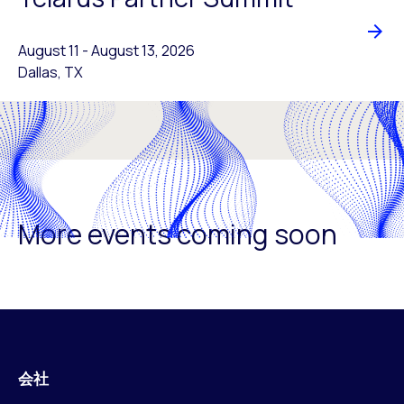
August 11
-
to
August 13, 2026
Dallas, TX
More events coming soon
会社