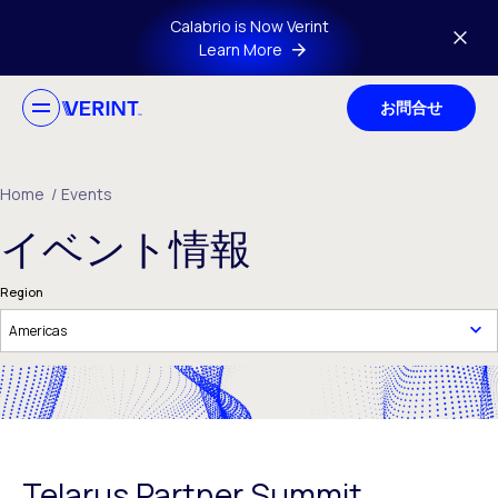
Skip to main content
Calabrio is Now Verint
Learn More
お問合せ
Home
/
Events
イベント情報
Region
Telarus Partner Summit