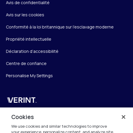
Avis de confidentialité
Avis sur les cookies
Conformité à la loi britannique sur l’esclavage moderne
Propriété intellectuelle
Déclaration d’accessibilité
Centre de confiance
Personalise My Settings
Verint
Verint Systems SAS
Cookies
19 Bd Malesherbes
We use cookies and similar technologies to improve
75008 Paris
your experience, personalize content, and analyze site