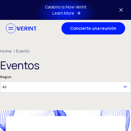
Skip to main content
Calabrio is Now Verint
Learn More
Concierte una reunión
Home
/
Events
Eventos
Region